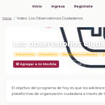
Inicio
Ingresa
Regístrate
Inicio
Video: Los Observatorios Ciudadanos
📎 VIDEO · MP4
Los observatorios ciud
Vida política
Vida pública
Observatorio ciudadano
O
Descargar
🎒 Agregar a mi Mochila
El objetivo del programa de hoy es que los adoles
plataformas de organización ciudadana a través de la c