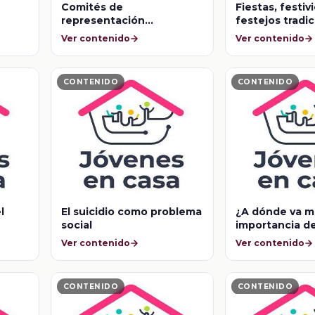
Comités de
Fiestas, festiv
representación
festejos tradi
estudiantil
Ver contenido
Ver contenido
CONTENIDO
CONTENIDO
l
El suicidio como problema
¿A dónde va mi
social
importancia de
impuestos
Ver contenido
Ver contenido
CONTENIDO
CONTENIDO