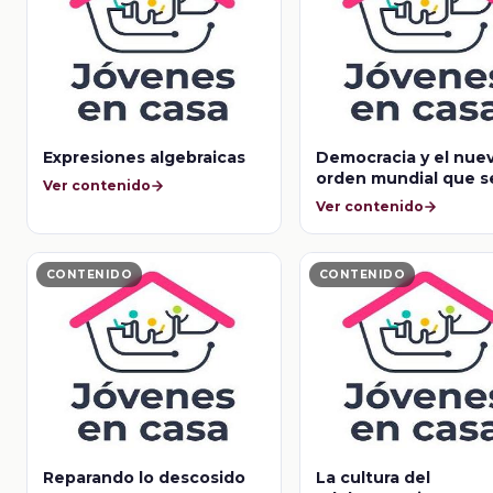
Expresiones algebraicas
Democracia y el nue
orden mundial que s
Ver contenido
niega a sucumbir
Ver contenido
CONTENIDO
CONTENIDO
Reparando lo descosido
La cultura del