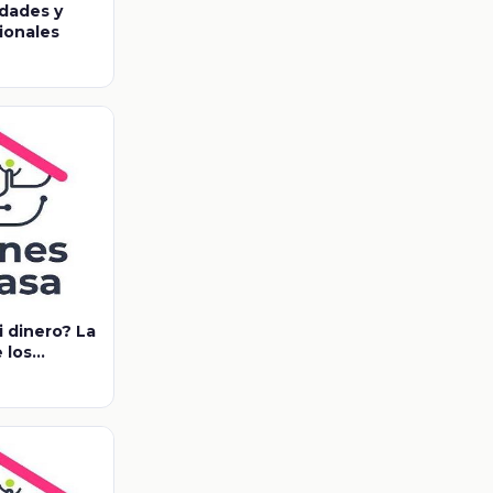
idades y
cionales
 dinero? La
 los