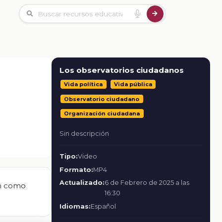
Los observatorios ciudadanos
Vida política
Vida pública
Observatorio ciudadano
Organización ciudadana
Sin descripción
Tipo:
Video
Formato:
MP4
Actualizado:
6 de Febrero de 2025 a las
an como
16:30
Idiomas:
Español