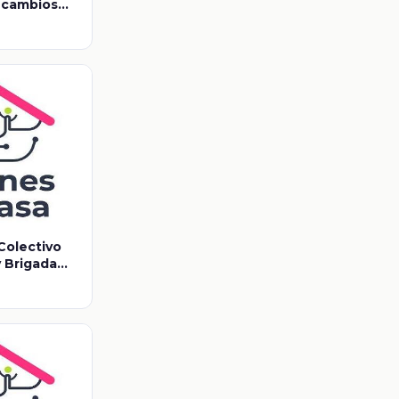
s cambios
ta
 Colectivo
 Brigada