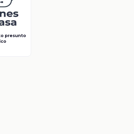
to presunto
ico