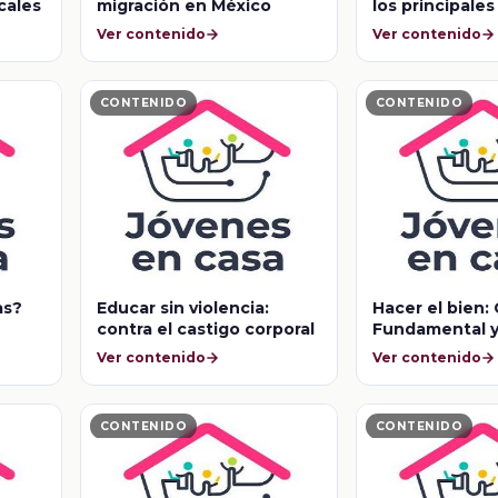
cales
migración en México
los principale
de la vida adul
Ver contenido
Ver contenido
CONTENIDO
CONTENIDO
as?
Educar sin violencia:
Hacer el bien:
contra el castigo corporal
Fundamental y
Callejera
Ver contenido
Ver contenido
CONTENIDO
CONTENIDO