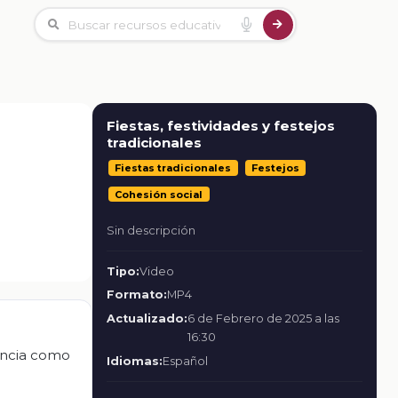
Fiestas, festividades y festejos
tradicionales
Fiestas tradicionales
Festejos
Cohesión social
Sin descripción
Tipo:
Video
Formato:
MP4
Actualizado:
6 de Febrero de 2025 a las
16:30
tancia como
Idiomas:
Español