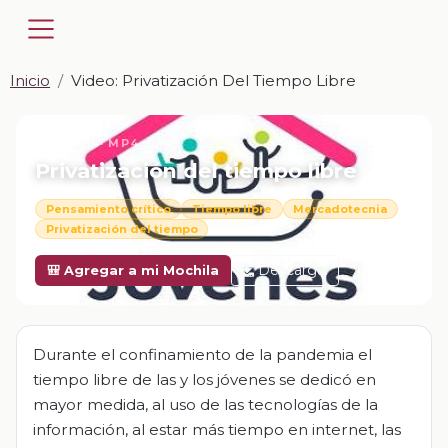
Inicio
Video: Privatización Del Tiempo Libre
📎 VIDEO · MP4
Privatización del tiempo libre
Pensamiento crítico
Tiempo libre
Mercadotecnia
Privatización del tiempo
Descargar
🎒 Agregar a mi Mochila
Durante el confinamiento de la pandemia el
tiempo libre de las y los jóvenes se dedicó en
mayor medida, al uso de las tecnologías de la
información, al estar más tiempo en internet, las