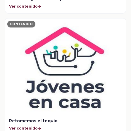
Ver contenido
CONTENIDO
Retomemos el tequio
Ver contenido