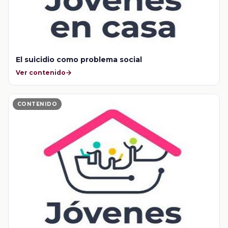
El suicidio como problema social
Ver contenido
CONTENIDO