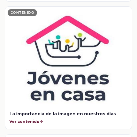
CONTENIDO
La importancia de la imagen en nuestros días
Ver contenido