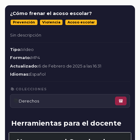
¿Cómo frenar el acoso escolar?
Prevención
Violencia
Acoso escolar
Sin descripción
Tipo:
Video
Formato:
MP4
Actualizado:
6 de Febrero de 2025 a las 16:31
Idiomas:
Español
📚 COLECCIONES
📚
Derechos
🎒
Herramientas para el docente