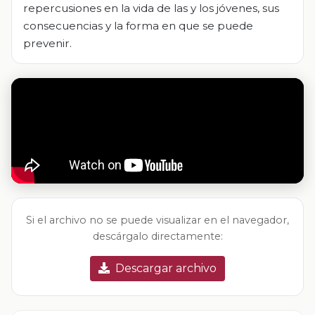
repercusiones en la vida de las y los jóvenes, sus
consecuencias y la forma en que se puede
prevenir.
Si el archivo no se puede visualizar en el navegador,
descárgalo directamente:
Descargar archivo