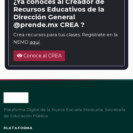
¿Ya conoces al Creador de
Recursos Educativos de la
Dirección General
@prende.mx CREA ?
Crea recursos para tus clases. Regístrate en la
NEMD
aquí
.
Conoce al CREA
Plataforma Digital de la Nueva Escuela Mexicana. Secretaría
de Educación Pública.
PLATAFORMA