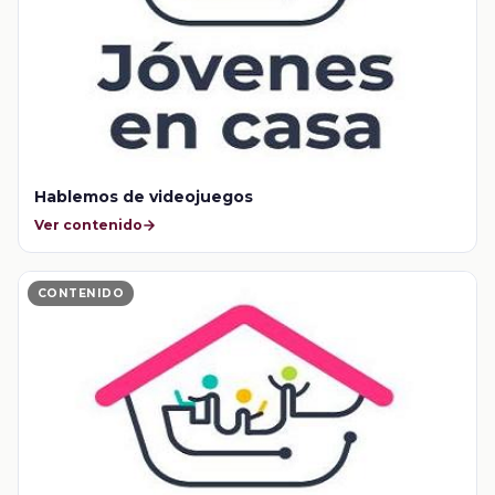
Hablemos de videojuegos
Ver contenido
CONTENIDO