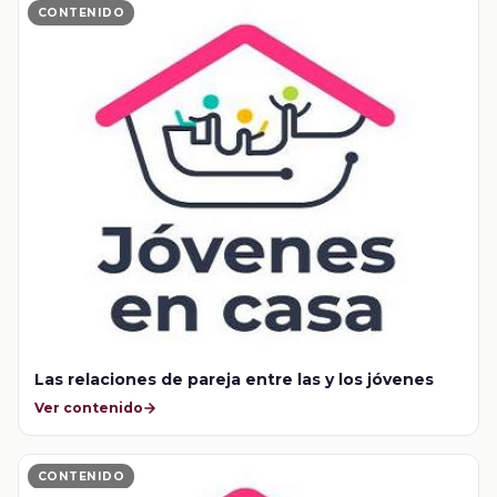
CONTENIDO
Las relaciones de pareja entre las y los jóvenes
Ver contenido
CONTENIDO