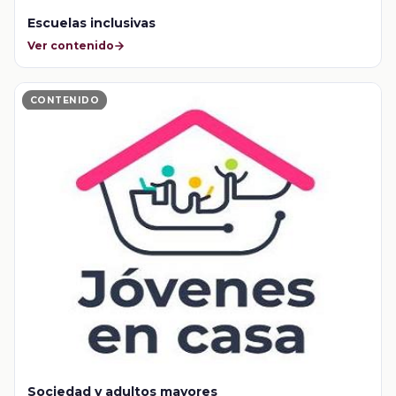
Escuelas inclusivas
Ver contenido
CONTENIDO
Sociedad y adultos mayores