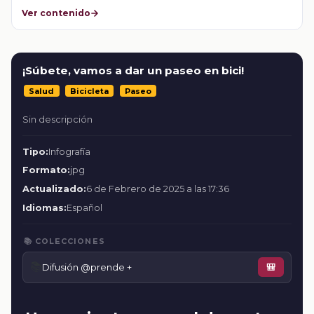
Ver contenido
¡Súbete, vamos a dar un paseo en bici!
Salud
Bicicleta
Paseo
Sin descripción
Tipo:
Infografía
Formato:
jpg
Actualizado:
6 de Febrero de 2025 a las 17:36
Idiomas:
Español
📚 COLECCIONES
📚
Difusión @prende +
🎒