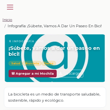
Inicio
Infografía: ¡Súbete, Vamos A Dar Un Paseo En Bici!
📎 INFOGRAFÍA · JPG
¡Súbete, vamos a dar un paseo en
bici!
Salud
Bicicleta
Paseo
Descargar
🎒 Agregar a mi Mochila
La bicicleta es un medio de transporte saludable,
sostenible, rápido y ecológico.