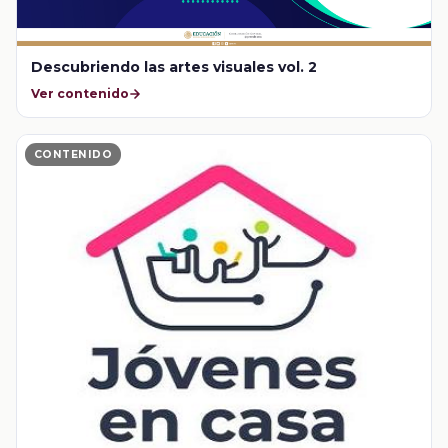
Descubriendo las artes visuales vol. 2
Ver contenido
CONTENIDO