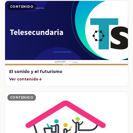
CONTENIDO
El sonido y el futurismo
Ver contenido
CONTENIDO