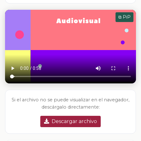
⧉ PiP
Si el archivo no se puede visualizar en el navegador,
descárgalo directamente:
Descargar archivo