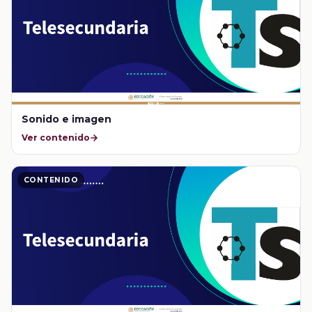
Sonido e imagen
Ver contenido
CONTENIDO