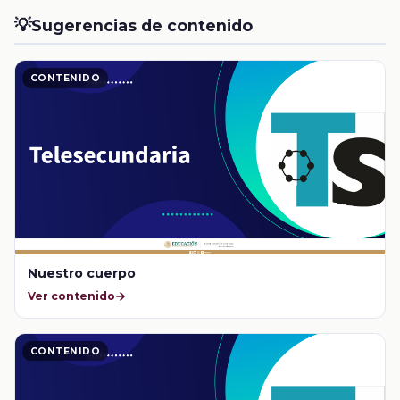
💡
Sugerencias de contenido
CONTENIDO
Nuestro cuerpo
Ver contenido
CONTENIDO