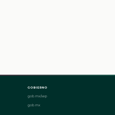
GOBIERNO
gob.mx/sep
gob.mx