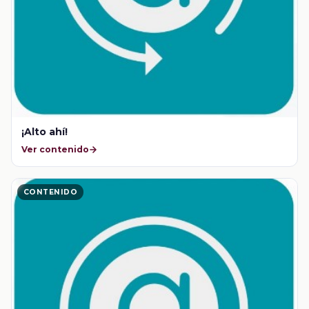
¡Alto ahí!
Ver contenido
CONTENIDO