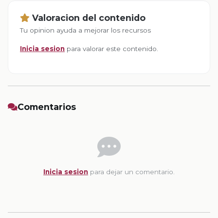
Valoracion del contenido
Tu opinion ayuda a mejorar los recursos
Inicia sesion
para valorar este contenido.
Comentarios
Inicia sesion
para dejar un comentario.