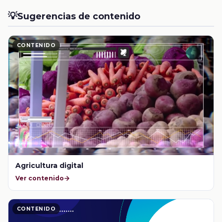
💡
Sugerencias de contenido
CONTENIDO
Agricultura digital
Ver contenido
CONTENIDO