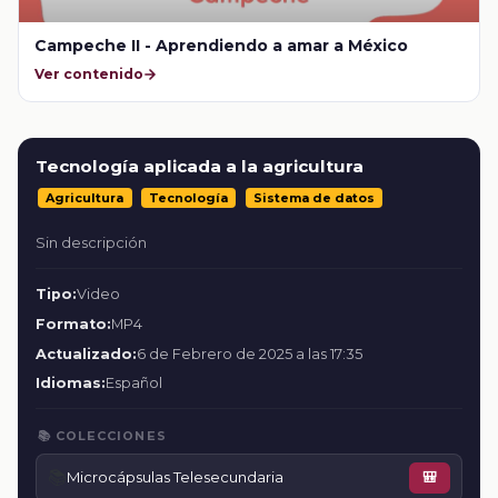
Campeche II - Aprendiendo a amar a México
Ver contenido
Tecnología aplicada a la agricultura
Agricultura
Tecnología
Sistema de datos
Sin descripción
Tipo:
Video
Formato:
MP4
Actualizado:
6 de Febrero de 2025 a las 17:35
Idiomas:
Español
📚 COLECCIONES
📚
Microcápsulas Telesecundaria
🎒