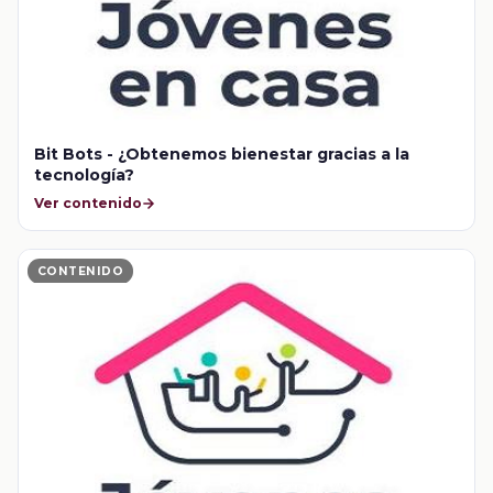
Bit Bots - ¿Obtenemos bienestar gracias a la
tecnología?
Ver contenido
CONTENIDO