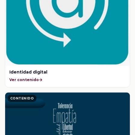
Identidad digital
Ver contenido
CONTENIDO