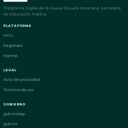
Plataforma Digital de la Nueva Escuela Mexicana. Secretaría
de Educación Pública.
PLATAFORMA
Inicio
Regístrate
Ingresa
LEGAL
Aviso de privacidad
Términos de uso
GOBIERNO
gob.mx/sep
gob.mx