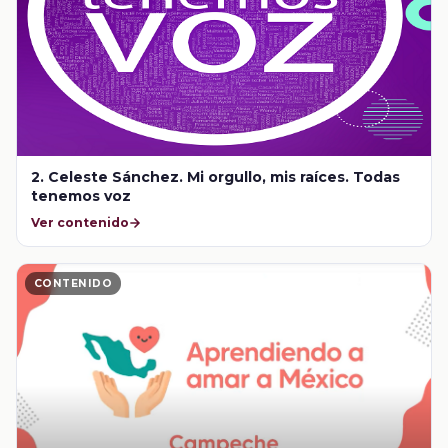
2. Celeste Sánchez. Mi orgullo, mis raíces. Todas
tenemos voz
Ver contenido
CONTENIDO