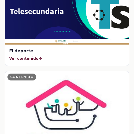
El deporte
Ver contenido
CONTENIDO