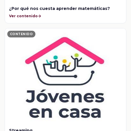
¿Por qué nos cuesta aprender matemáticas?
Ver contenido
CONTENIDO
Streaming