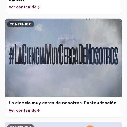
Ver contenido
CONTENIDO
La ciencia muy cerca de nosotros. Pasteurización
Ver contenido