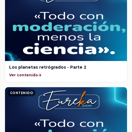
Los planetas retrógrados - Parte 2
Ver contenido
CONTENIDO