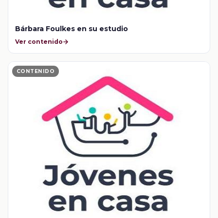
Bárbara Foulkes en su estudio
Ver contenido
CONTENIDO