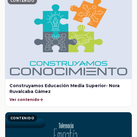
CONTENIDO
Construyamos Educación Media Superior- Nora
Ruvalcaba Gámez
Ver contenido
CONTENIDO