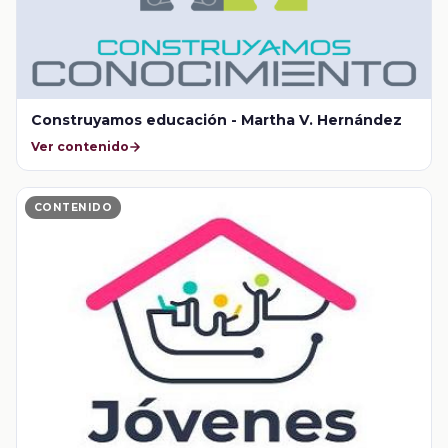
Construyamos educación - Martha V. Hernández
Ver contenido
CONTENIDO