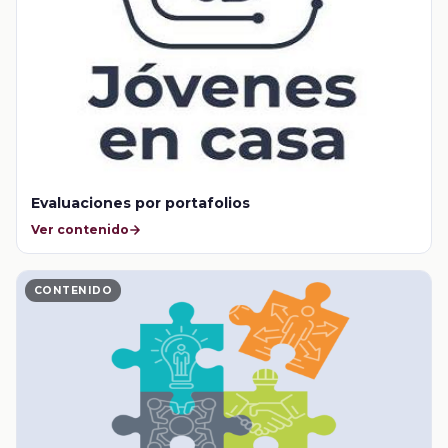
Evaluaciones por portafolios
Ver contenido
CONTENIDO