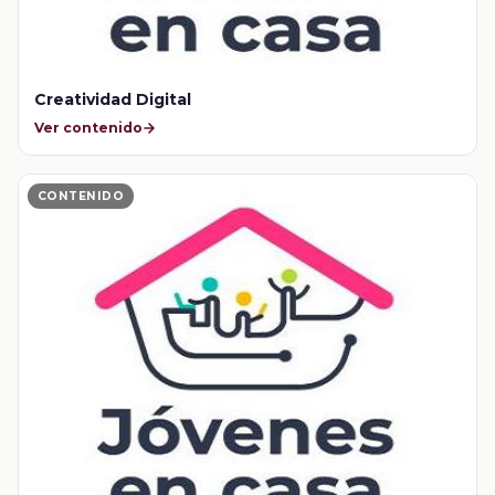
Creatividad Digital
Ver contenido
CONTENIDO