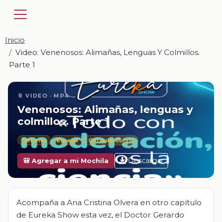
Inicio
Video: Venenosos: Alimañas, Lenguas Y Colmillos.
Parte 1
📎 VIDEO · MP4
Venenosos: Alimañas, lenguas y
colmillos. Parte 1
Veneno
Eureka
Gerardo Corzo
Descargar
🎒 Agregar a mi Mochila
Acompaña a Ana Cristina Olvera en otro capítulo
de Eureka Show esta vez, el Doctor Gerardo