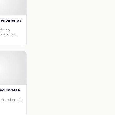
 fenómenos
ráfica y
relaciones
as.
ad inversa
situaciones de
nversa a partir