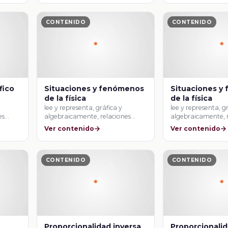
CONTENIDO
CONTENIDO
fico
Situaciones y fenómenos
Situaciones y
de la física
de la física
lee y representa, gráfica y
lee y representa, g
es
algebraicamente, relaciones
algebraicamente, 
lineales y cuadráticas.
lineales y cuadrátic
Ver contenido
Ver contenido
CONTENIDO
CONTENIDO
Proporcionalidad inversa
Proporcionalid