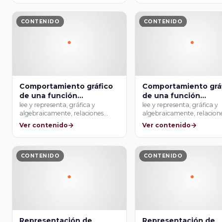
CONTENIDO
CONTENIDO
Comportamiento gráfico
Comportamiento grá
de una función
de una función
cuadrática
cuadrática
lee y representa, gráfica y
lee y representa, gráfica y
algebraicamente, relaciones
algebraicamente, relacion
lineales y cuadráticas.
lineales y cuadráticas.
Ver contenido
Ver contenido
CONTENIDO
CONTENIDO
Representación de
Representación de