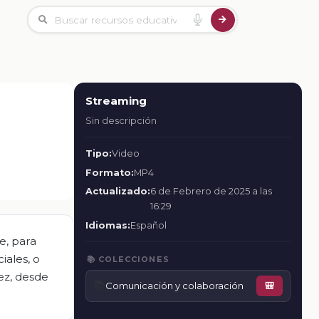
Streaming
Sin descripción
Tipo:
Video
Formato:
MP4
Actualizado:
6 de Febrero de 2025 a las
16:29
Idiomas:
Español
e, para
iales, o
📚 COLECCIONES
ez, desde
📚
Comunicación y colaboración
🎒