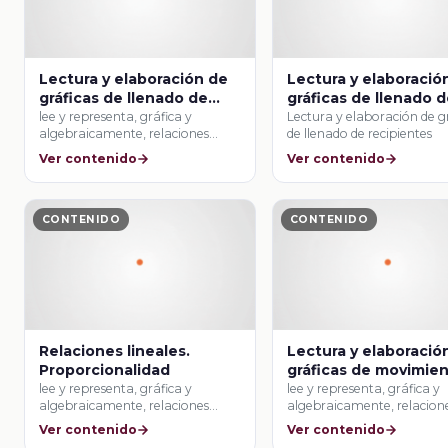
Lectura y elaboración de
Lectura y elaboració
gráficas de llenado de
gráficas de llenado 
recipientes
recipientes
lee y representa, gráfica y
Lectura y elaboración de g
algebraicamente, relaciones
de llenado de recipientes
lineales y cuadráticas.
Ver contenido
Ver contenido
CONTENIDO
CONTENIDO
Relaciones lineales.
Lectura y elaboració
Proporcionalidad
gráficas de movimie
lee y representa, gráfica y
lee y representa, gráfica y
algebraicamente, relaciones
algebraicamente, relacion
lineales y cuadráticas.
lineales y cuadráticas.
Ver contenido
Ver contenido