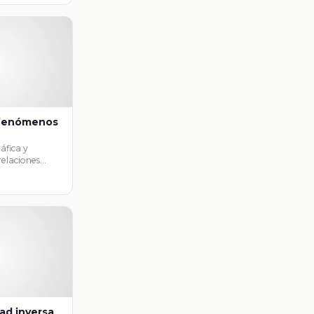
 fenómenos
ráfica y
relaciones
as.
ad inversa