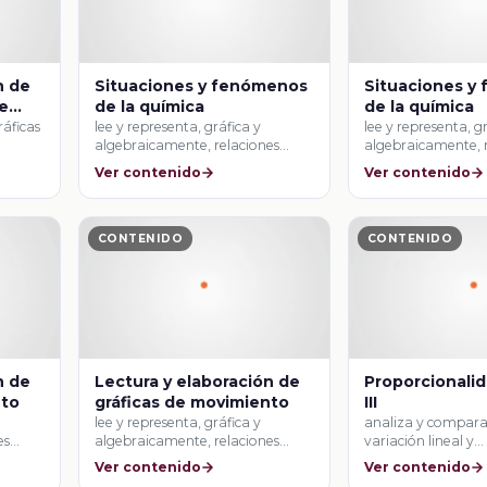
n de
Situaciones y fenómenos
Situaciones y
de
de la química
de la química
ráficas
lee y representa, gráfica y
lee y representa, g
algebraicamente, relaciones
algebraicamente, 
lineales y cuadráticas.
lineales y cuadrátic
Ver contenido
Ver contenido
CONTENIDO
CONTENIDO
n de
Lectura y elaboración de
Proporcionalid
nto
gráficas de movimiento
III
lee y representa, gráfica y
analiza y compara 
es
algebraicamente, relaciones
variación lineal y
lineales y cuadráticas.
proporcionalidad i
Ver contenido
Ver contenido
…