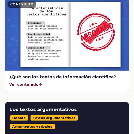
CONTENIDO
¿Qué son los textos de información científica?
Ver contenido
Los textos argumentativos
Debate
Textos argumentativos
Argumentos verbales