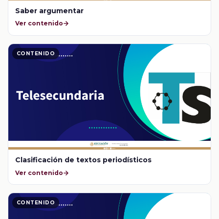
Saber argumentar
Ver contenido
CONTENIDO
Clasificación de textos periodísticos
Ver contenido
CONTENIDO