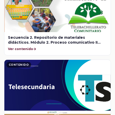
Secuencia 2. Repositorio de materiales
didácticos. Módulo 2. Proceso comunicativo II
(Textos argumentativos)
Ver contenido
CONTENIDO