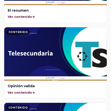
El resumen
Ver contenido
CONTENIDO
Opinión valida
Ver contenido
CONTENIDO