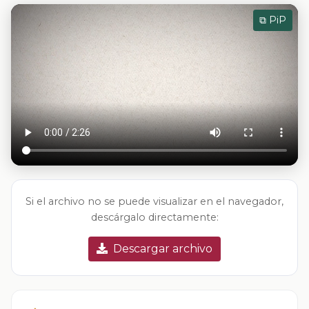
⧉ PiP
Si el archivo no se puede visualizar en el navegador,
descárgalo directamente:
Descargar archivo