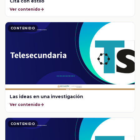
Cita con estilo
Ver contenido
CONTENIDO
Las ideas en una investigación
Ver contenido
CONTENIDO