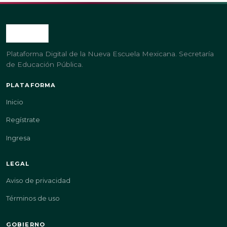
Plataforma Digital de la Nueva Escuela Mexicana. Secretaría
de Educación Pública.
PLATAFORMA
Inicio
Regístrate
Ingresa
LEGAL
Aviso de privacidad
Términos de uso
GOBIERNO