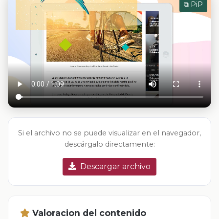
⧉ PiP
Si el archivo no se puede visualizar en el navegador,
descárgalo directamente:
Descargar archivo
Valoracion del contenido