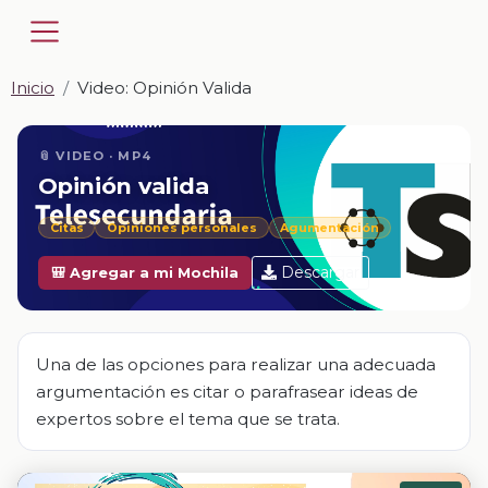
Inicio
Video: Opinión Valida
📎 VIDEO · MP4
Opinión valida
Citas
Opiniones personales
Agumentación
Descargar
🎒 Agregar a mi Mochila
Una de las opciones para realizar una adecuada
argumentación es citar o parafrasear ideas de
expertos sobre el tema que se trata.