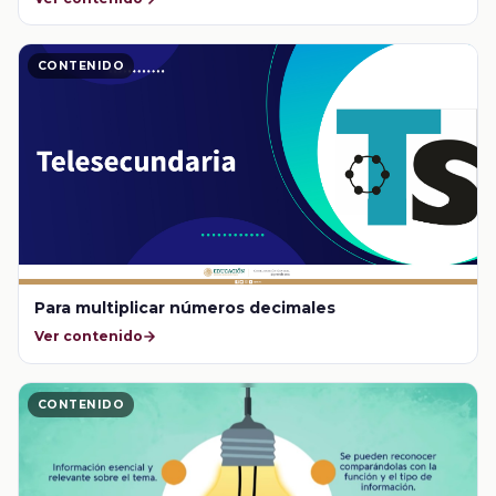
CONTENIDO
Para multiplicar números decimales
Ver contenido
CONTENIDO