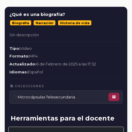
¿Qué es una biografía?
Biografía
Narración
Historia de vida
Sin descripción
Tipo:
Video
Formato:
MP4
Actualizado:
6 de Febrero de 2025 a las 17:32
Idiomas:
Español
📚 COLECCIONES
📚
Microcápsulas Telesecundaria
🎒
Herramientas para el docente