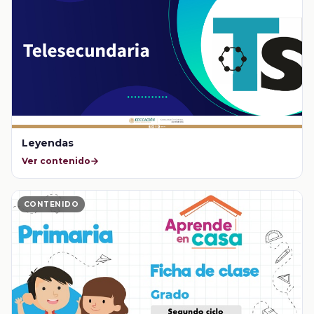
Leyendas
Ver contenido
CONTENIDO