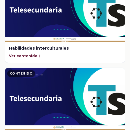
Habilidades interculturales
Ver contenido
CONTENIDO