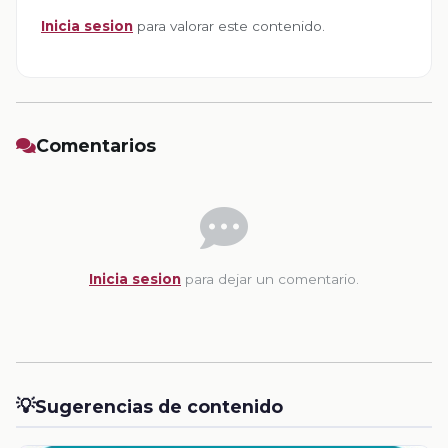
Inicia sesion
para valorar este contenido.
Comentarios
Inicia sesion
para dejar un comentario.
💡
Sugerencias de contenido