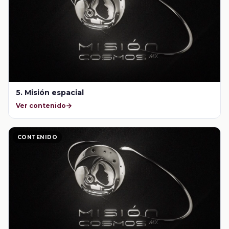
5. Misión espacial
Ver contenido
CONTENIDO