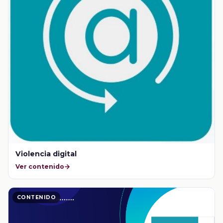
Violencia digital
Ver contenido
CONTENIDO