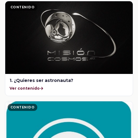
CONTENIDO
1. ¿Quieres ser astronauta?
Ver contenido
CONTENIDO