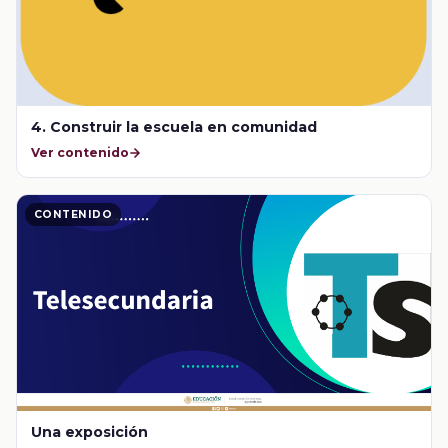
4. Construir la escuela en comunidad
Ver contenido
CONTENIDO
Una exposición