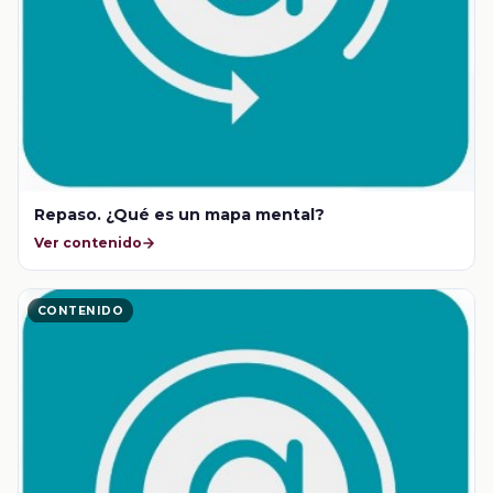
Repaso. ¿Qué es un mapa mental?
Ver contenido
CONTENIDO