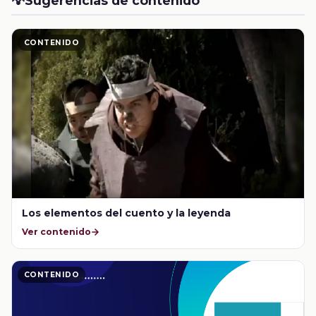
💡
Sugerencias de contenido
CONTENIDO
Los elementos del cuento y la leyenda
Ver contenido
CONTENIDO