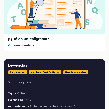
¿Qué es un caligrama?
Ver contenido
Leyendas
Leyendas
Hechos fantásticos
Hechos reales
Sin descripción
Tipo:
Video
Formato:
MP4
Actualizado:
6 de Febrero de 2025 a las 17:31