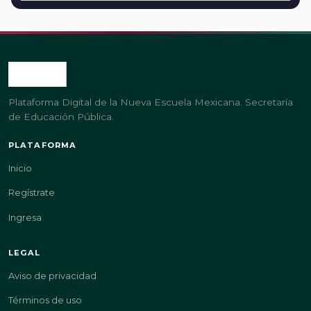
Plataforma Digital de la Nueva Escuela Mexicana. Secretaría
de Educación Pública.
PLATAFORMA
Inicio
Regístrate
Ingresa
LEGAL
Aviso de privacidad
Términos de uso