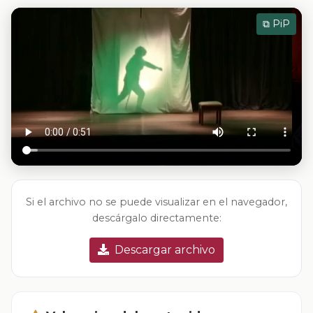
⧉ PiP
Si el archivo no se puede visualizar en el navegador,
descárgalo directamente:
Descargar archivo