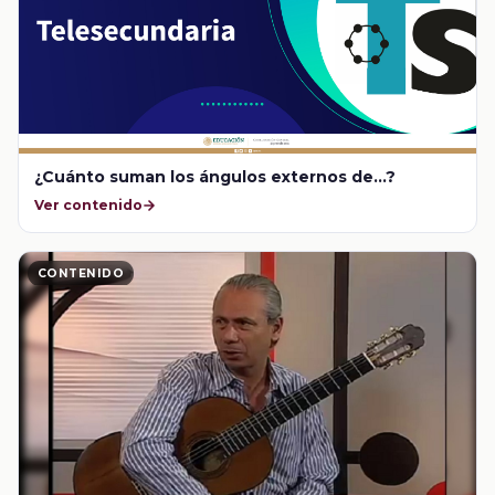
¿Cuánto suman los ángulos externos de...?
Ver contenido
CONTENIDO