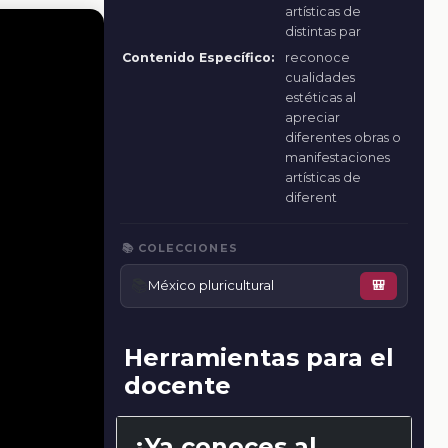
artísticas de
distintas par
Contenido Específico:
reconoce
cualidades
estéticas al
apreciar
diferentes obras o
manifestaciones
artísticas de
diferent
📚 COLECCIONES
📚
México pluricultural
🎒
Herramientas para el
docente
¿Ya conoces al