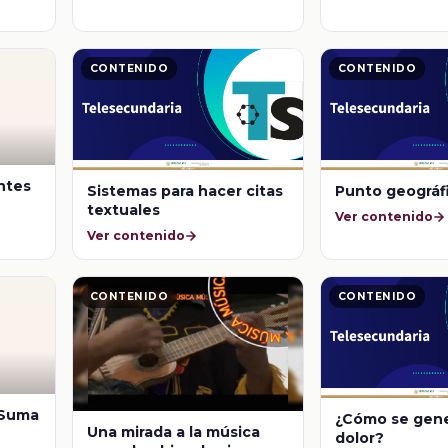
CONTENIDO
CONTENIDO
ntes
Sistemas para hacer citas
Punto geográf
textuales
Ver contenido
Ver contenido
CONTENIDO
CONTENIDO
 Suma
¿Cómo se gene
Una mirada a la música
dolor?