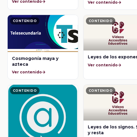
Ver contenido
Ver contenido
CONTENIDO
CONTENIDO
Leyes de los expone
Cosmogonía maya y
azteca
Ver contenido
Ver contenido
CONTENIDO
CONTENIDO
Leyes de los signos.
y resta