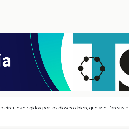
n círculos dirigidos por los dioses o bien, que seguían sus 