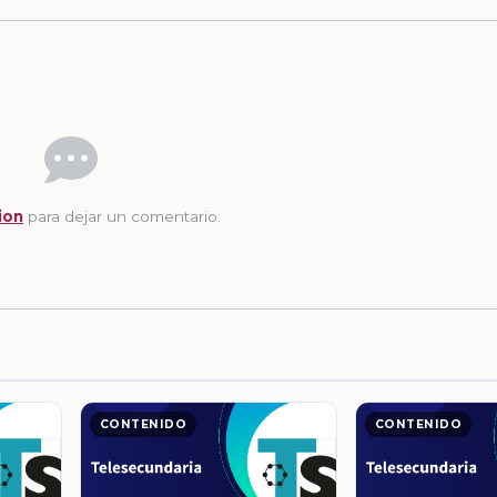
ion
para dejar un comentario.
CONTENIDO
CONTENIDO