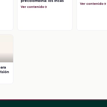
precolombina: los incas
Ver contenido
Ver contenido
para
visión