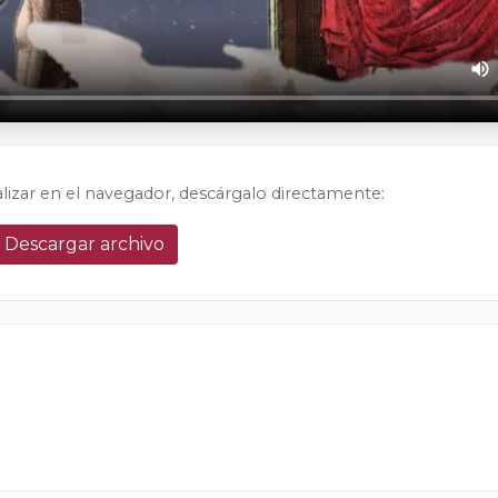
alizar en el navegador, descárgalo directamente:
Descargar archivo