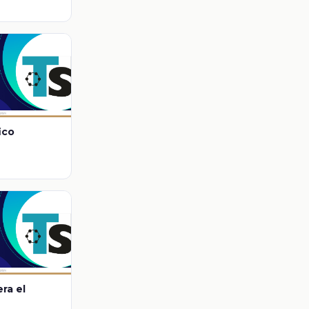
ico
ra el