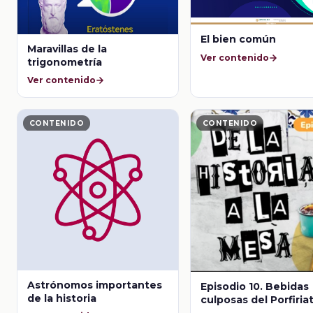
El bien común
Maravillas de la
Ver contenido
trigonometría
Ver contenido
CONTENIDO
CONTENIDO
Astrónomos importantes
Episodio 10. Bebidas
de la historia
culposas del Porfiria