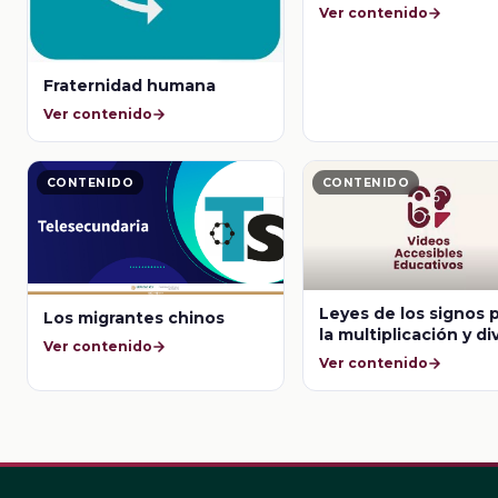
Ver contenido
Fraternidad humana
Ver contenido
CONTENIDO
CONTENIDO
Leyes de los signos 
Los migrantes chinos
la multiplicación y di
Ver contenido
Ver contenido