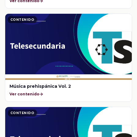
Ver contenido
CONTENIDO
Música prehispánica Vol. 2
Ver contenido
CONTENIDO