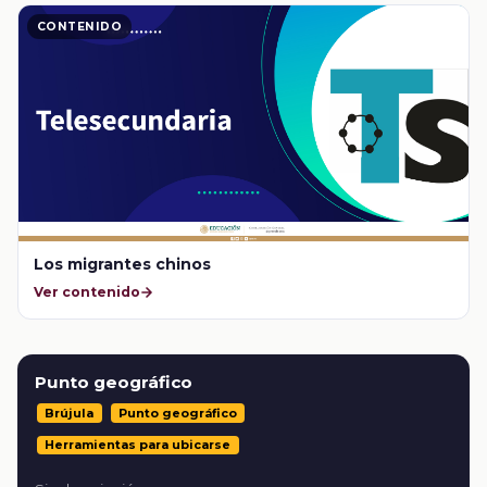
CONTENIDO
Los migrantes chinos
Ver contenido
Punto geográfico
Brújula
Punto geográfico
Herramientas para ubicarse