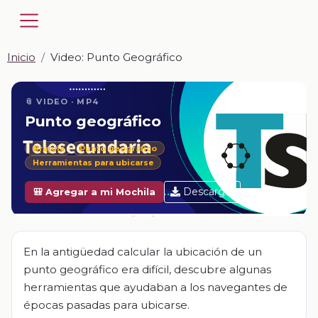
Inicio
Video: Punto Geográfico
📎 VIDEO · MP4
Punto geográfico
Brújula
Punto geográfico
Herramientas para ubicarse
Descargar
🎒 Agregar a mi Mochila
En la antigüedad calcular la ubicación de un
punto geográfico era difícil, descubre algunas
herramientas que ayudaban a los navegantes de
épocas pasadas para ubicarse.