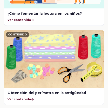
¿Cómo fomentar la lectura en los niños?
Ver contenido
CONTENIDO
Obtención del perímetro en la antigüedad
Ver contenido