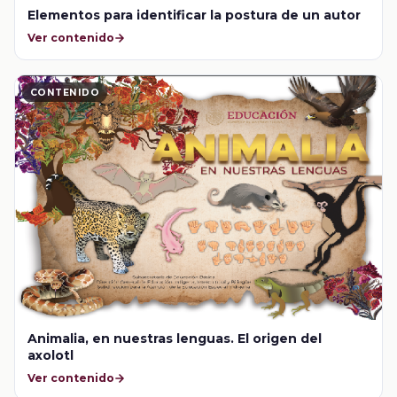
Elementos para identificar la postura de un autor
Ver contenido
CONTENIDO
Animalia, en nuestras lenguas. El origen del
axolotl
Ver contenido