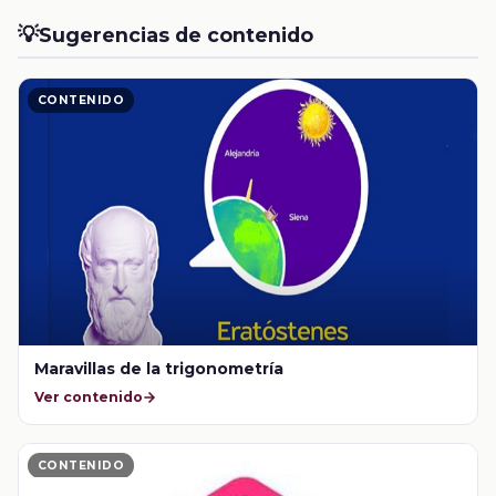
💡
Sugerencias de contenido
CONTENIDO
Maravillas de la trigonometría
Ver contenido
CONTENIDO