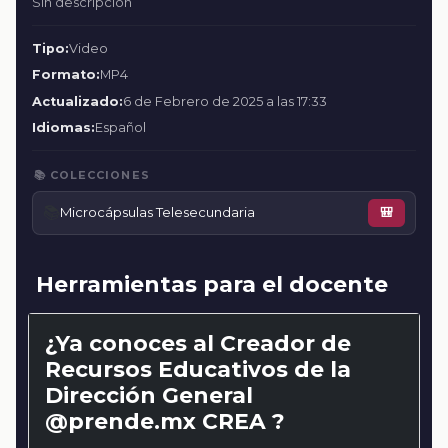
Sin descripción
Tipo:
Video
Formato:
MP4
Actualizado:
6 de Febrero de 2025 a las 17:33
Idiomas:
Español
📚 COLECCIONES
📚
Microcápsulas Telesecundaria
🎒
Herramientas para el docente
¿Ya conoces al Creador de
Recursos Educativos de la
Dirección General
@prende.mx CREA ?