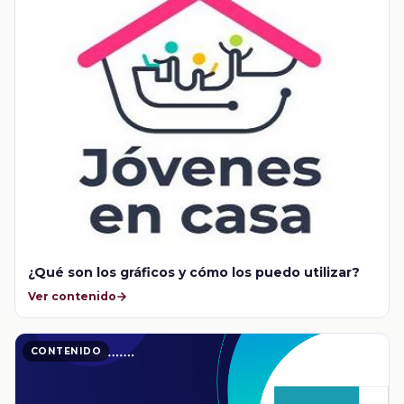
¿Qué son los gráficos y cómo los puedo utilizar?
Ver contenido
CONTENIDO