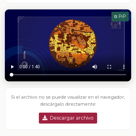
⧉ PiP
Si el archivo no se puede visualizar en el navegador,
descárgalo directamente:
Descargar archivo