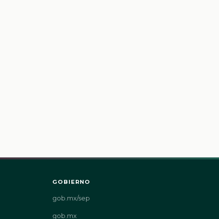
GOBIERNO
gob.mx/sep
gob.mx