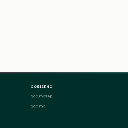
GOBIERNO
gob.mx/sep
gob.mx