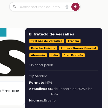
El tratado de Versalles
Tratado de Versalles
Francia
Estados Unidos
Primera Guerra Mundial
Alemania
Italia
Gran Bretaña
Sin descripción
Tipo:
Video
Formato:
MP4
Actualizado:
6 de Febrero de 2025 a las
 a Alemania
17:34
Idiomas:
Español