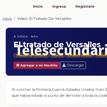
Inicio
Ingresa
Regístrate
Inicio
Video: El Tratado De Versalles
📎 VIDEO · MP4
El tratado de Versalles
Tratado de Versalles
Francia
Estados Unidos
Primer
Descargar
🎒 Agregar a mi Mochila
Al concluir la Primera Guerra, Estados Unidos, Gran 
que había estado a punto de derrotar a toda la coali