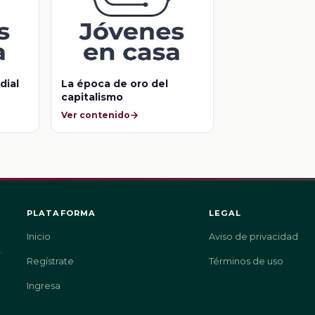
dial
La época de oro del
capitalismo
Ver contenido
PLATAFORMA
LEGAL
Inicio
Aviso de privacidad
.
Regístrate
Términos de uso
Ingresa