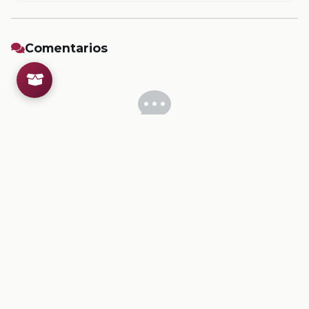
Comentarios
Inicia sesion
para dejar un comentario.
💡
Sugerencias de contenido
CONTENIDO