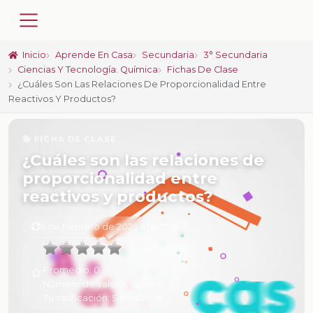
Inicio
Aprende En Casa
Secundaria
3° Secundaria
Ciencias Y Tecnología. Química
Fichas De Clase
¿Cuáles Son Las Relaciones De Proporcionalidad Entre
Reactivos Y Productos?
📚 FICHA DE CLASE
¿Cuáles son las relaciones de
proporcionalidad entre
reactivos y productos?
6 de Febrero de 2025 a las 17:12
Promedio:
0
Número de valoraciones:
0
Tu calificación:
Sin calificar