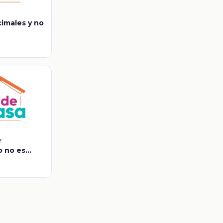
imales y no
r
o no es