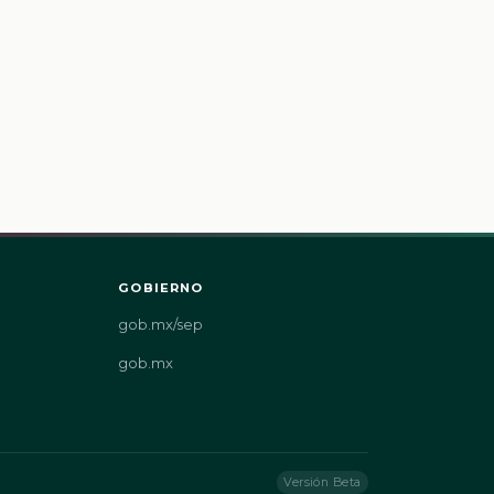
GOBIERNO
gob.mx/sep
gob.mx
Versión Beta