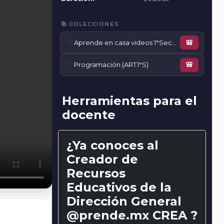
📚 COLECCIONES
📚
Aprende en casa videos 1°Secundaria
🎒
📚
Programación (ART1°S)
🎒
Herramientas para el
docente
¿Ya conoces al
Creador de
Recursos
Educativos de la
Dirección General
@prende.mx CREA ?