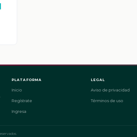
e
PLATAFORMA
LEGAL
Inicio
Aviso de privacidad
.
Regístrate
Términos de uso
Ingresa
eservados.