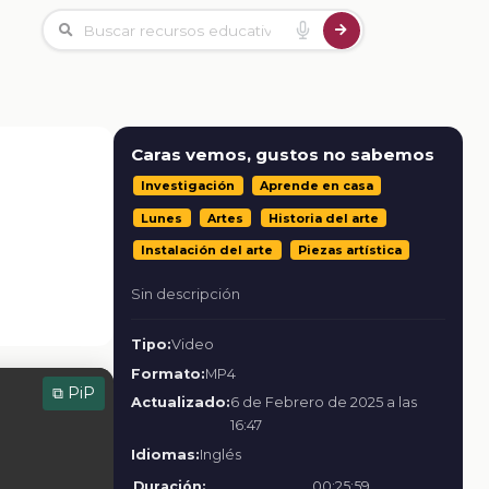
Caras vemos, gustos no sabemos
Investigación
Aprende en casa
Lunes
Artes
Historia del arte
Instalación del arte
Piezas artística
Sin descripción
Tipo:
Video
Formato:
MP4
⧉ PiP
Actualizado:
6 de Febrero de 2025 a las
16:47
Idiomas:
Inglés
Duración:
00:25:59