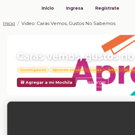
Inicio
Ingresa
Regístrate
Inicio
Video: Caras Vemos, Gustos No Sabemos
📎 VIDEO · MP4
Caras vemos, gustos n
Investigación
Aprende en casa
Lunes
Artes
Histor
Descargar
🎒 Agregar a mi Mochila