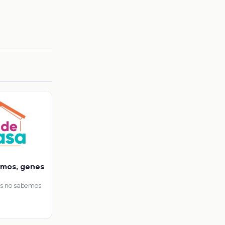
emos, genes
es no sabemos