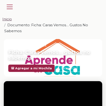
Inicio
Documento: Ficha: Caras Vemos… Gustos No
Sabemos
📎 DOCUMENTO · DOCX
Ficha: Caras vemos… gustos no
sabemos
Descargar
🎒 Agregar a mi Mochila