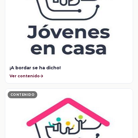
¡A bordar se ha dicho!
Ver contenido
CONTENIDO