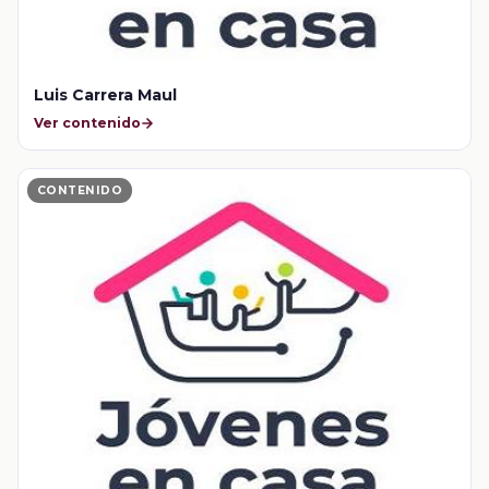
Luis Carrera Maul
Ver contenido
CONTENIDO