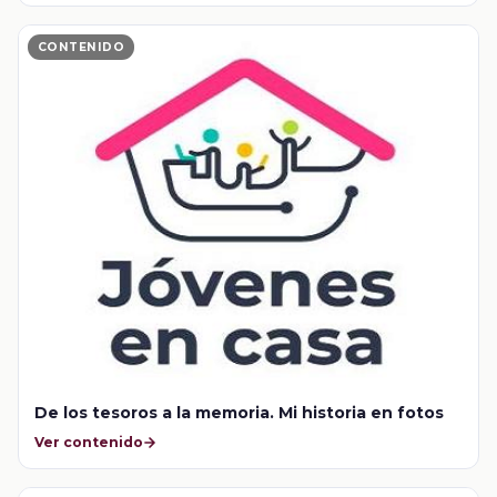
CONTENIDO
De los tesoros a la memoria. Mi historia en fotos
Ver contenido