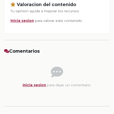
Valoracion del contenido
Tu opinion ayuda a mejorar los recursos
Inicia sesion
para valorar este contenido.
Comentarios
Inicia sesion
para dejar un comentario.