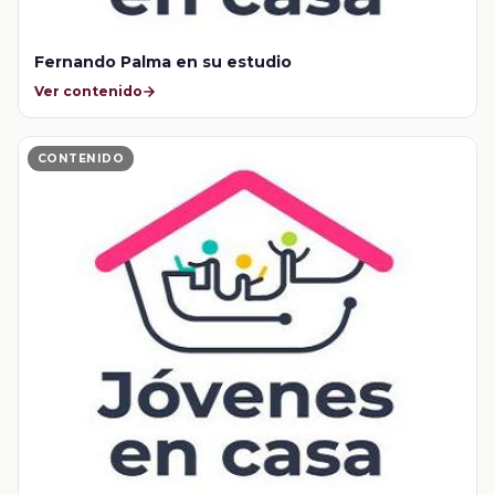
Fernando Palma en su estudio
Ver contenido
CONTENIDO