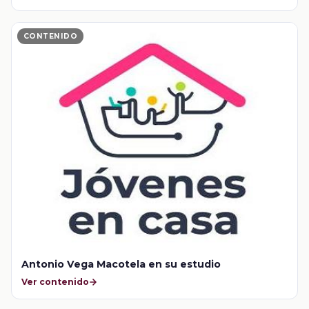
CONTENIDO
Antonio Vega Macotela en su estudio
Ver contenido