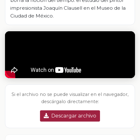
borra la noción del tiempo: el estudio del pintor
impresionista Joaquín Clausell en el Museo de la
Ciudad de México.
Si el archivo no se puede visualizar en el navegador,
descárgalo directamente:
Descargar archivo