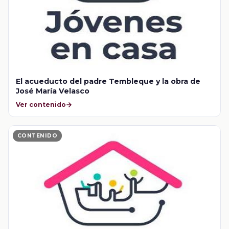
El acueducto del padre Tembleque y la obra de
José María Velasco
Ver contenido
CONTENIDO