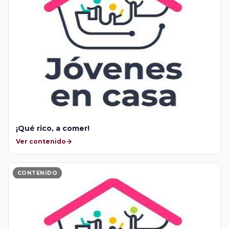
¡Qué rico, a comer!
Ver contenido
CONTENIDO