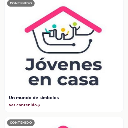
CONTENIDO
Un mundo de símbolos
Ver contenido
CONTENIDO