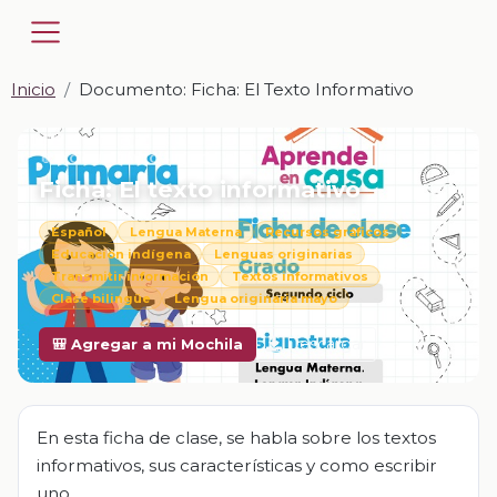
Inicio
Documento: Ficha: El Texto Informativo
📎 DOCUMENTO · DOCX
Ficha: El texto informativo
Español
Lengua Materna
Recursos gráficos
Educación indígena
Lenguas originarias
Transmitir información
Textos informativos
Clase bilingüe
Lengua originaria mayo
Descargar
🎒 Agregar a mi Mochila
En esta ficha de clase, se habla sobre los textos
informativos, sus características y como escribir
uno.