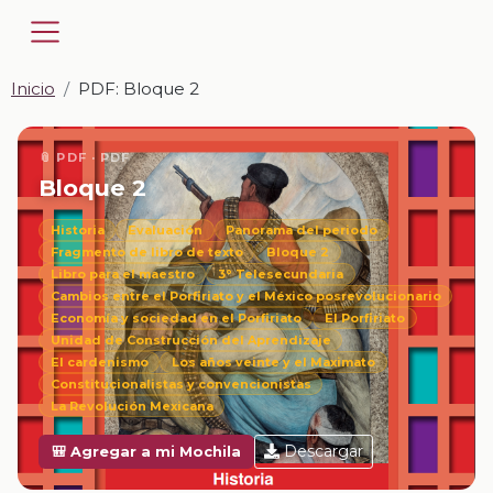
Inicio
PDF: Bloque 2
📎 PDF · PDF
Bloque 2
Historia
Evaluación
Panorama del periodo
Fragmento de libro de texto
Bloque 2
Libro para el maestro
3° Telesecundaria
Cambios entre el Porfiriato y el México posrevolucionario
Economía y sociedad en el Porfiriato
El Porfiriato
Unidad de Construcción del Aprendizaje
El cardenismo
Los años veinte y el Maximato
Constitucionalistas y convencionistas
La Revolución Mexicana
Descargar
🎒 Agregar a mi Mochila