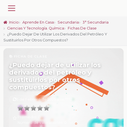
Inicio
Aprende En Casa
Secundaria
3° Secundaria
Ciencias Y Tecnología. Química
Fichas De Clase
¿Puedo Dejar De Utilizar Los Derivados Del Petróleo Y
Sustituirlos Por Otros Compuestos?
📚 FICHA DE CLASE
¿Puedo dejar de utilizar los
derivados del petróleo y
sustituirlos por otros
compuestos?
6 de Febrero de 2025 a las 17:12
Promedio:
0
Número de valoraciones:
0