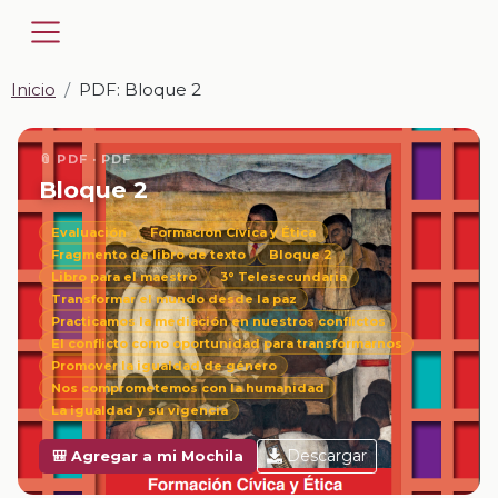
Inicio
PDF: Bloque 2
📎 PDF · PDF
Bloque 2
Evaluación
Formación Cívica y Ética
Fragmento de libro de texto
Bloque 2
Libro para el maestro
3° Telesecundaria
Transformar el mundo desde la paz
Practicamos la mediación en nuestros conflictos
El conflicto como oportunidad para transformarnos
Promover la igualdad de género
Nos comprometemos con la humanidad
La igualdad y su vigencia
Descargar
🎒 Agregar a mi Mochila