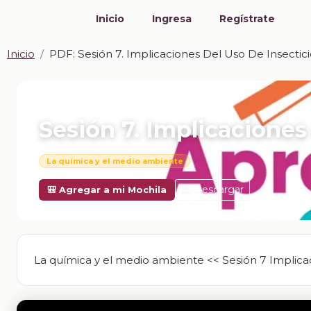
Inicio
Ingresa
Regístrate
Inicio
PDF: Sesión 7. Implicaciones Del Uso De Insectic
📎 PDF · PDF
Sesión 7. Implicaciones
La química y el medio ambiente
Descargar
🎒 Agregar a mi Mochila
La química y el medio ambiente << Sesión 7 Implicac