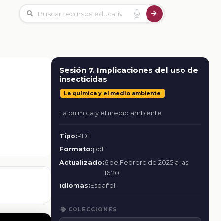
Sesión 7. Implicaciones del uso de
insecticidas
La química y el medio ambiente
La química y el medio ambiente
Tipo:
PDF
Formato:
pdf
Actualizado:
6 de Febrero de 2025 a las
16:20
Idiomas:
Español
📚 COLECCIONES