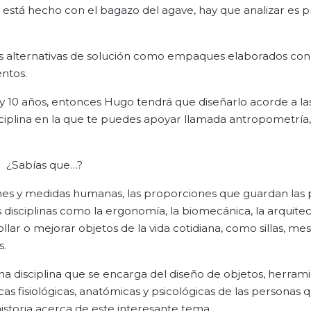
está hecho con el bagazo del agave, hay que analizar es 
ras alternativas de solución como empaques elaborados co
ntos.
7 y 10 años, entonces Hugo tendrá que diseñarlo acorde a l
ciplina en la que te puedes apoyar llamada antropometría,
¿Sabías que…?
ones y medidas humanas, las proporciones que guardan las 
 disciplinas como la ergonomía, la biomecánica, la arquitec
llar o mejorar objetos de la vida cotidiana, como sillas, mes
s.
na disciplina que se encarga del diseño de objetos, herrami
cas fisiológicas, anatómicas y psicológicas de las personas q
historia acerca de este interesante tema.