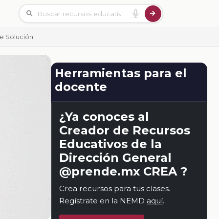
De Solución
Herramientas para el
docente
¿Ya conoces al
Creador de Recursos
Educativos de la
Dirección General
@prende.mx CREA ?
Crea recursos para tus clases.
Regístrate en la NEMD
aquí
.