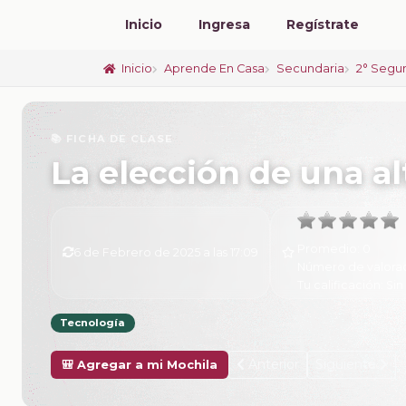
Inicio
Ingresa
Regístrate
Inicio
Aprende En Casa
Secundaria
2° Segu
📚 FICHA DE CLASE
La elección de una al
Promedio:
0
6 de Febrero de 2025 a las 17:09
Número de valora
Tu calificación:
Sin
Tecnología
Anterior
Siguiente
🎒 Agregar a mi Mochila