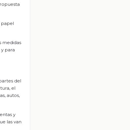
propuesta
n papel
as medidas
 y para
partes del
tura, el
as, autos,
entas y
ue las van