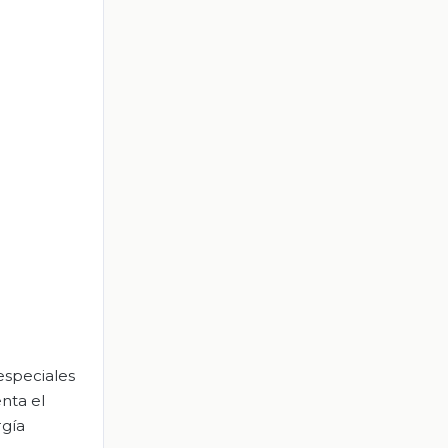
especiales
nta el
rgía