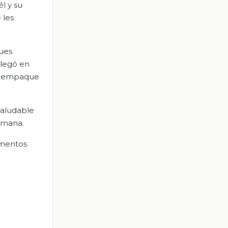
l y su
 les
ues
llegó en
el empaque
saludable
rmana.
imentos