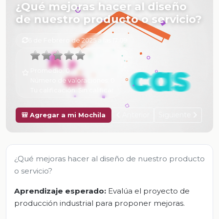
¿Qué mejoras hacer al diseño
de nuestro producto o servicio?
6 de Febrero de 2025 a las 17:09
Promedio:
0
Número de valoraciones:
0
Tu calificación:
Sin calificar
Anterior
Siguiente
🎒 Agregar a mi Mochila
¿Qué mejoras hacer al diseño de nuestro producto
o servicio?
Aprendizaje esperado:
Evalúa el proyecto de
producción industrial para proponer mejoras.