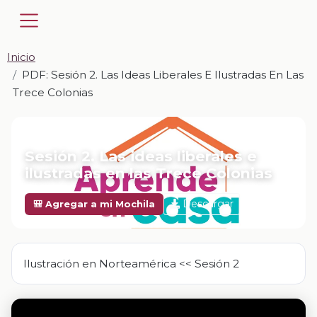
Inicio
PDF: Sesión 2. Las Ideas Liberales E Ilustradas En Las
Trece Colonias
📎 PDF · PDF
Sesión 2. Las ideas liberales e
ilustradas en las Trece Colonias
Descargar
🎒 Agregar a mi Mochila
Ilustración en Norteamérica << Sesión 2