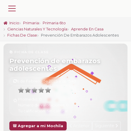
Inicio
Primaria
Primaria 6to
Ciencias Naturales Y Tecnología
Aprende En Casa
Fichas De Clase
Prevención De Embarazos Adolescentes
📚 FICHA DE CLASE
Prevención de embarazos
adolescentes
6 de Febrero de 2025 a las 15:49
Promedio:
0
Número de valoraciones:
0
Tu calificación:
Sin calificar
Anterior
Siguiente
🎒 Agregar a mi Mochila