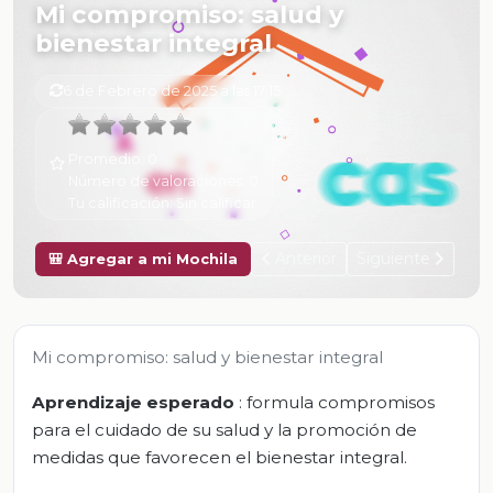
Mi compromiso: salud y
bienestar integral
6 de Febrero de 2025 a las 17:15
Promedio:
0
Número de valoraciones:
0
Tu calificación:
Sin calificar
Anterior
Siguiente
🎒 Agregar a mi Mochila
Mi compromiso: salud y bienestar integral
Aprendizaje esperado
: formula compromisos
para el cuidado de su salud y la promoción de
medidas que favorecen el bienestar integral.