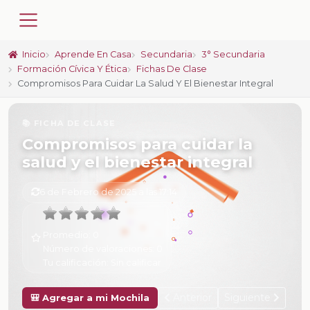
Inicio
Aprende En Casa
Secundaria
3° Secundaria
Formación Cívica Y Ética
Fichas De Clase
Compromisos Para Cuidar La Salud Y El Bienestar Integral
📚 FICHA DE CLASE
Compromisos para cuidar la
salud y el bienestar integral
6 de Febrero de 2025 a las 17:14
Promedio:
0
Número de valoraciones:
0
Tu calificación:
Sin calificar
Anterior
Siguiente
🎒 Agregar a mi Mochila