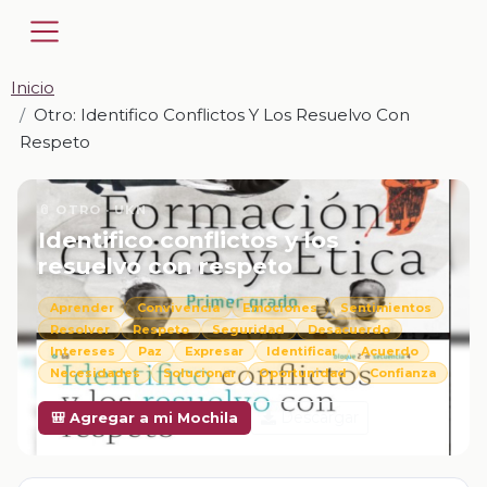
Inicio
Otro: Identifico Conflictos Y Los Resuelvo Con
Respeto
📎 OTRO · UKN
Identifico conflictos y los
resuelvo con respeto
Aprender
Convivencia
Emociones
Sentimientos
Resolver
Respeto
Seguridad
Desacuerdo
Intereses
Paz
Expresar
Identificar
Acuerdo
Necesidades
Solucionar
Oportunidad
Confianza
Descargar
🎒 Agregar a mi Mochila