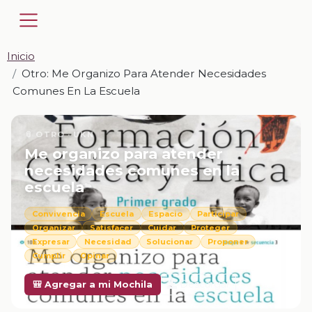
Inicio
Otro: Me Organizo Para Atender Necesidades
Comunes En La Escuela
📎 OTRO · UKN
Me organizo para atender
necesidades comunes en la
escuela
Convivencia
Escuela
Espacio
Participar
Organizar
Satisfacer
Cuidar
Proteger
Expresar
Necesidad
Solucionar
Proponer
Cumplir
Opinar
Descargar
🎒 Agregar a mi Mochila