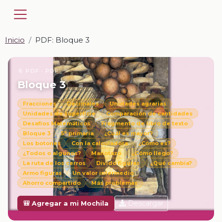
Inicio
PDF: Bloque 3
📎 PDF · PDF
Bloque 3
Fracciones
Decimales
Unidades agrarias
Unidades de superficie
Comparación de cantidades
Desafíos Matemáticos
Fragmento de libro de texto
Bloque 3
5° primaria
¿Cuál es mayor?
Los botones
Con la calculadora
¿Cómo es?
¿Todos o algunos?
Manotazo
¿Cómo llego?
La ruta de los cerros
Divido figuras
¿Qué cambia?
Armo figuras
Un valor intermedio
Ahorro compartido
Más problemas
Descargar
🎒 Agregar a mi Mochila