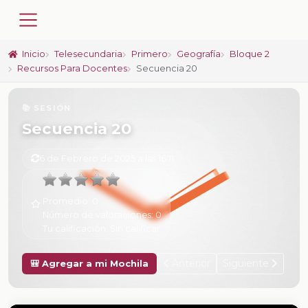
Inicio
Telesecundaria
Primero
Geografía
Bloque 2
Recursos Para Docentes
Secuencia 20
📚 SESIÓN
Secuencia 20
6 de Febrero de 2025 a las 16:11
Promedio:
0
Número de valoraciones:
0
Tu calificación:
Sin calificar
Anterior
Siguiente
🎒 Agregar a mi Mochila