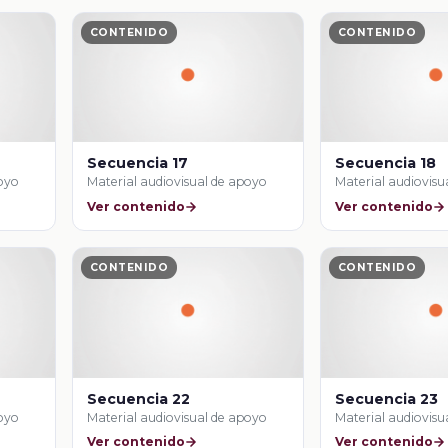
CONTENIDO
CONTENIDO
Secuencia 17
Secuencia 18
poyo
Material audiovisual de apoyo
Material audiovisu
Ver contenido
Ver contenido
CONTENIDO
CONTENIDO
Secuencia 22
Secuencia 23
poyo
Material audiovisual de apoyo
Material audiovisu
Ver contenido
Ver contenido