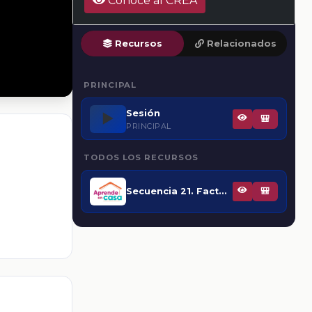
Conoce al CREA
Recursos
Relacionados
PRINCIPAL
Sesión
▶️
🎒
PRINCIPAL
TODOS LOS RECURSOS
Secuencia 21. Factores en disputa
🎒