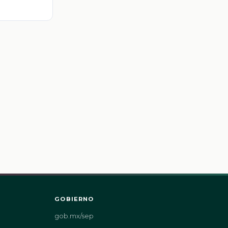
GOBIERNO
gob.mx/sep