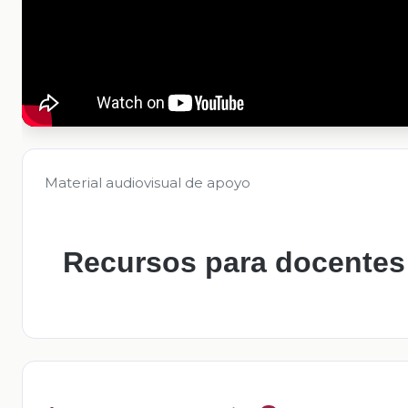
Material audiovisual de apoyo
Recursos para docentes