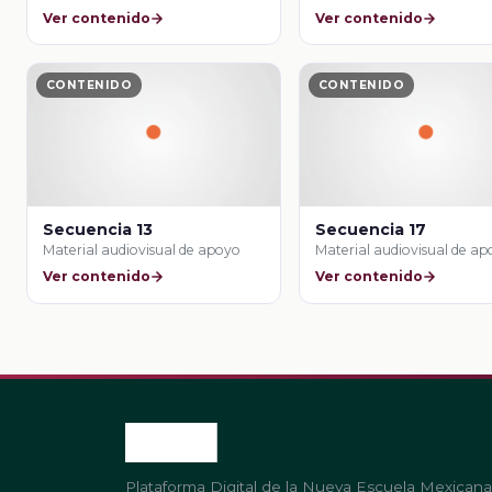
Ver contenido
Ver contenido
CONTENIDO
CONTENIDO
Secuencia 13
Secuencia 17
Material audiovisual de apoyo
Material audiovisual de a
Ver contenido
Ver contenido
Plataforma Digital de la Nueva Escuela Mexicana