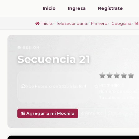
Inicio
Ingresa
Regístrate
Inicio
Telesecundaria
Primero
Geografía
B
📚 SESIÓN
Secuencia 21
Promedio:
0
6 de Febrero de 2025 a las 16:11
Número de valorac
Tu calificación:
Sin c
Anterior
Siguiente
🎒 Agregar a mi Mochila