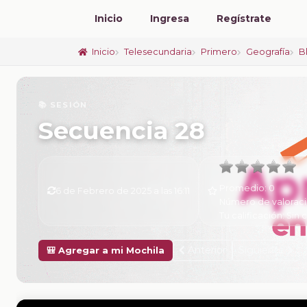
Inicio
Ingresa
Regístrate
Inicio
Telesecundaria
Primero
Geografía
B
📚 SESIÓN
Secuencia 28
Promedio:
0
6 de Febrero de 2025 a las 16:11
Número de valorac
Tu calificación:
Sin c
Anterior
Siguiente
🎒 Agregar a mi Mochila