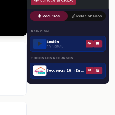
Conoce al CREA
Recursos
Relacionados
PRINCIPAL
Sesión
▶️
🎒
PRINCIPAL
TODOS LOS RECURSOS
Secuencia 28. ¿En qué consiste el comercio internacional?
🎒