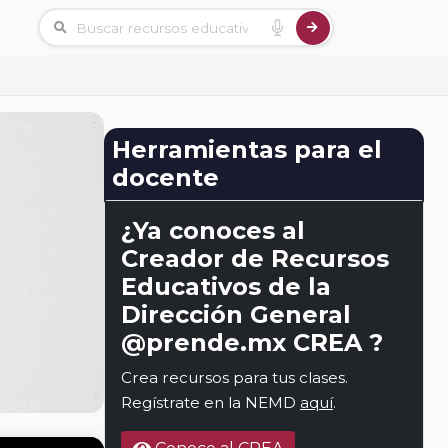
Herramientas para el
docente
¿Ya conoces al
Creador de Recursos
Educativos de la
Dirección General
@prende.mx CREA ?
Crea recursos para tus clases.
Regístrate en la NEMD
aquí
.