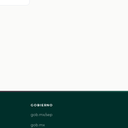
GOBIERNO
gob.mx/sep
gob.mx