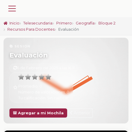
Inicio
Telesecundaria
Primero
Geografía
Bloque 2
Recursos Para Docentes
Evaluación
📚 SESIÓN
Evaluación
6 de Febrero de 2025 a las 16:11
Promedio:
0
Número de valoraciones:
0
Tu calificación:
Sin calificar
Anterior
🎒 Agregar a mi Mochila