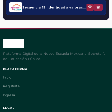
Secuencia 19. Identidad y valoración de las diversas culturas en el aula
🎒
Plataforma Digital de la Nueva Escuela Mexicana. Secretaría
de Educación Pública.
PLATAFORMA
Inicio
Regístrate
Ingresa
LEGAL