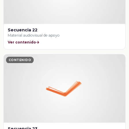
Secuencia 22
Material audiovisual de apoyo
Ver contenido
CONTENIDO
Secuencia 23