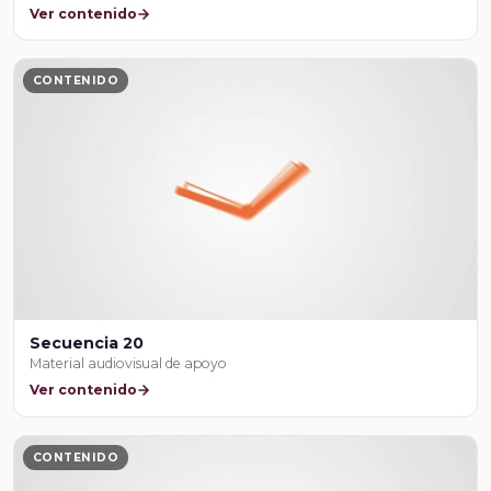
Ver contenido
CONTENIDO
Secuencia 20
Material audiovisual de apoyo
Ver contenido
CONTENIDO