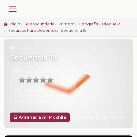
Inicio
Telesecundaria
Primero
Geografía
Bloque 2
Recursos Para Docentes
Secuencia 19
📚 SESIÓN
Secuencia 19
6 de Febrero de 2025 a las 16:11
Promedio:
0
Número de valoraciones:
0
Tu calificación:
Sin calificar
Anterior
Siguiente
🎒 Agregar a mi Mochila