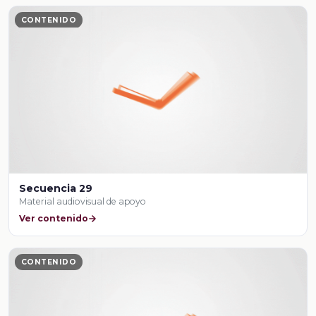
CONTENIDO
Secuencia 29
Material audiovisual de apoyo
Ver contenido
CONTENIDO