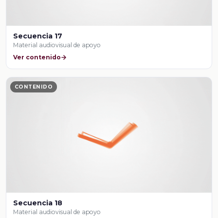
Secuencia 17
Material audiovisual de apoyo
Ver contenido
CONTENIDO
Secuencia 18
Material audiovisual de apoyo