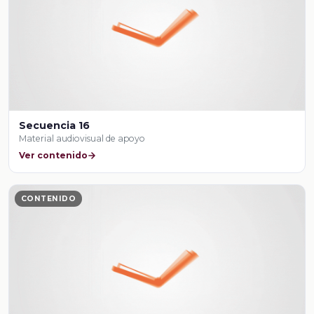
Secuencia 16
Material audiovisual de apoyo
Ver contenido
CONTENIDO