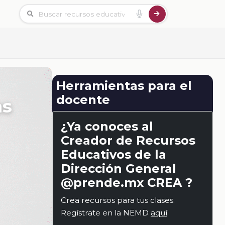
Herramientas para el
docente
as
¿Ya conoces al
Creador de Recursos
Educativos de la
Dirección General
@prende.mx CREA ?
Crea recursos para tus clases.
Regístrate en la NEMD
aquí
.