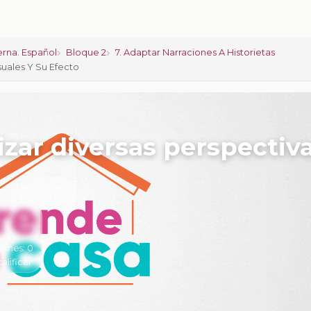
rna. Español
Bloque 2
7. Adaptar Narraciones A Historietas
isuales Y Su Efecto
lizar diversas perspectiv
iones:
0
calificar