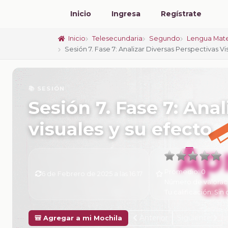
Inicio
Ingresa
Regístrate
Inicio
Telesecundaria
Segundo
Lengua Mate
Sesión 7. Fase 7: Analizar Diversas Perspectivas V
📚 SESIÓN
Sesión 7. Fase 7: Ana
visuales y su efecto
Promedio:
0
6 de Febrero de 2025 a las 16:17
Número de valorac
Tu calificación:
Sin 
Anterior
Siguiente
🎒 Agregar a mi Mochila