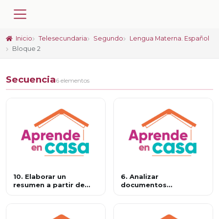
Inicio
Telesecundaria
Segundo
Lengua Materna. Español
Bloque 2
Secuencia
6 elementos
10. Elaborar un
6. Analizar
resumen a partir de
documentos
diversas fuentes
administrativos y
legales