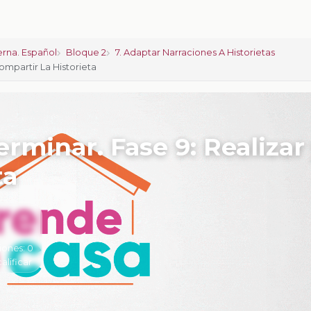
rna. Español
Bloque 2
7. Adaptar Narraciones A Historietas
Compartir La Historieta
erminar. Fase 9: Realizar
ta
iones:
0
calificar