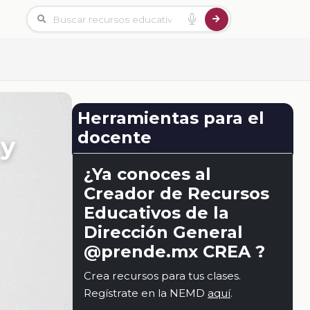
Herramientas para el
docente
 y
¿Ya conoces al
Creador de Recursos
Educativos de la
Dirección General
@prende.mx CREA ?
Crea recursos para tus clases.
Regístrate en la NEMD
aquí
.