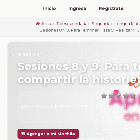
Inicio
Ingresa
Regístrate
Inicio
Telesecundaria
Segundo
Lengua Mate
Sesiones 8 Y 9. Para Terminar. Fase 9: Realizar Y 
📚 SESIÓN
Sesiones 8 y 9. Para t
compartir la historie
Promedio:
0
6 de Febrero de 2025 a las 16:17
Número de valorac
Tu calificación:
Sin 
Anterior
Siguiente
🎒 Agregar a mi Mochila