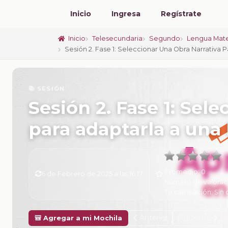
Inicio
Ingresa
Regístrate
Inicio
Telesecundaria
Segundo
Lengua Mate
Sesión 2. Fase 1: Seleccionar Una Obra Narrativa P
📚 SESIÓN
Sesión 2. Fase 1: Sel
para adaptarla a una 
Promedio:
0
6 de Febrero de 2025 a las 16:17
Número de valorac
Tu calificación:
Sin 
Anterior
Siguiente
🎒 Agregar a mi Mochila