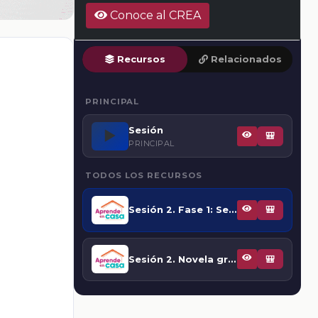
Conoce al CREA
Recursos
Relacionados
PRINCIPAL
Sesión
▶️
🎒
PRINCIPAL
TODOS LOS RECURSOS
Sesión 2. Fase 1: Seleccionar una obra narrativa para adaptarla a una historieta
🎒
Sesión 2. Novela gráfica: Una nueva forma de literatura
🎒