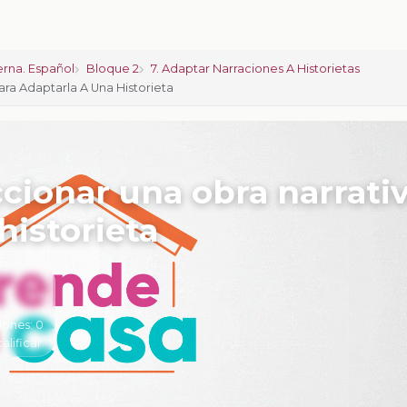
rna. Español
Bloque 2
7. Adaptar Narraciones A Historietas
ara Adaptarla A Una Historieta
eccionar una obra narrati
historieta
iones:
0
calificar