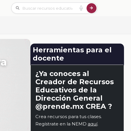
Herramientas para el
docente
va
¿Ya conoces al
Creador de Recursos
Educativos de la
Dirección General
@prende.mx CREA ?
Crea recursos para tus clases.
Regístrate en la NEMD
aquí
.