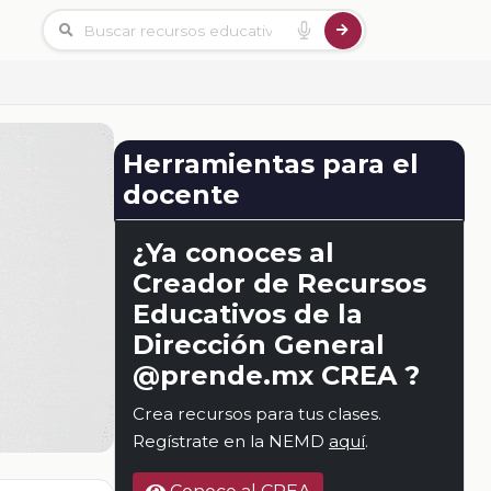
Herramientas para el
docente
¿Ya conoces al
Creador de Recursos
Educativos de la
Dirección General
@prende.mx CREA ?
Crea recursos para tus clases.
Regístrate en la NEMD
aquí
.