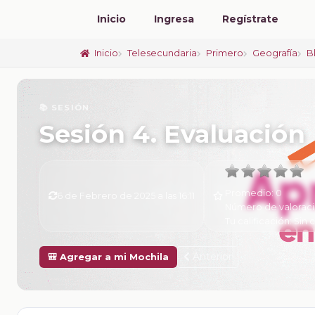
Inicio
Ingresa
Regístrate
Inicio
Telesecundaria
Primero
Geografía
B
📚 SESIÓN
Sesión 4. Evaluación
Promedio:
0
6 de Febrero de 2025 a las 16:11
Número de valorac
Tu calificación:
Sin c
Anterior
🎒 Agregar a mi Mochila