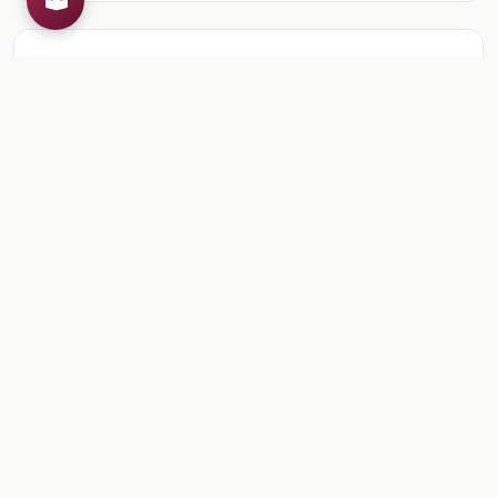
Recursos de la colección
1
📎
Sesión 2. Evaluación
🎒
Comentarios
Inicia sesion
para dejar un comentario.