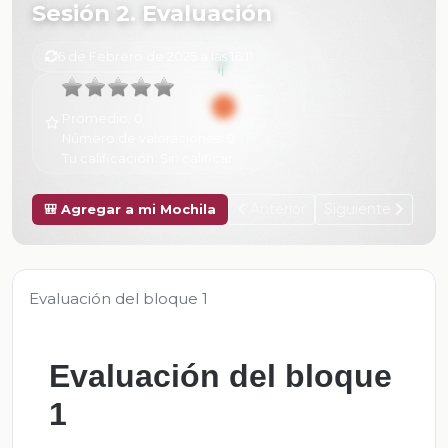
Sesión 2. Evaluación
6 de Febrero de 2025 a las 16:11
Promedio:
0
Número de valoraciones:
0
Tu calificación:
Sin calificar
Anterior
Siguiente
🎒 Agregar a mi Mochila
Evaluación del bloque 1
Evaluación del bloque
1